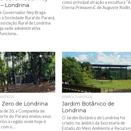
como principal atração a escultura “A
 – Londrina
Eterna Primavera”, de Auguste Rodin..
e Governador Ney Braga
 à Sociedade Rural do Paraná,
ssociação Rural de Londrina
uja sede administrativa
unciona...
20.1K
29.6K
RÍSTICOS
PONTOS TURÍSTICOS
 Zero de Londrina
Jardim Botânico de
Londrina
a de 20, a Companhia de
orte do Paraná enviou seus
O Jardim Botânico de Londrina foi
rios à região onde hoje é
criado, no âmbito da Secretaria de
 com o...
Estado do Meio Ambiente e Recurso