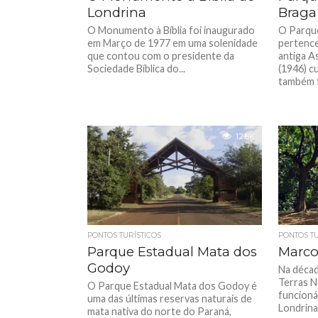
Londrina
Braga
O Monumento à Bíblia foi inaugurado
O Parqu
em Março de 1977 em uma solenidade
pertence
que contou com o presidente da
antiga A
Sociedade Bíblica do...
(1946) c
também f
12.8K
PONTOS TURÍSTICOS
PONTOS TU
Parque Estadual Mata dos
Marco
Godoy
Na décad
Terras N
O Parque Estadual Mata dos Godoy é
funcioná
uma das últimas reservas naturais de
Londrina
mata nativa do norte do Paraná,