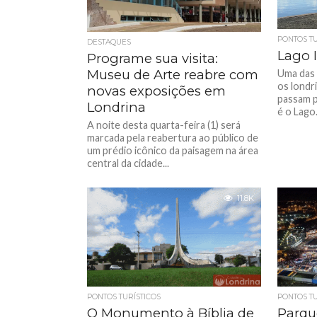
PONTOS TU
DESTAQUES
Lago 
Programe sua visita:
Museu de Arte reabre com
Uma das 
os londr
novas exposições em
passam p
Londrina
é o Lago.
A noite desta quarta-feira (1) será
marcada pela reabertura ao público de
um prédio icônico da paisagem na área
central da cidade...
11.8K
PONTOS TURÍSTICOS
PONTOS TU
O Monumento à Bíblia de
Parqu