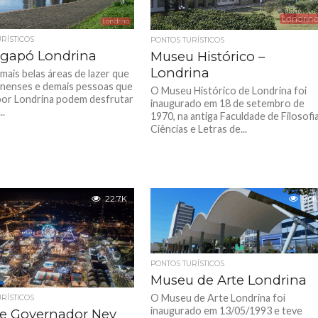
RÍSTICOS
PONTOS TURÍSTICOS
Igapó Londrina
Museu Histórico –
Londrina
mais belas áreas de lazer que
inenses e demais pessoas que
O Museu Histórico de Londrina foi
or Londrina podem desfrutar
inaugurado em 18 de setembro de
..
1970, na antiga Faculdade de Filosofia
Ciências e Letras de...
22.7K
9.0K
PONTOS TURÍSTICOS
Museu de Arte Londrina
O Museu de Arte Londrina foi
RÍSTICOS
inaugurado em 13/05/1993 e teve
e Governador Ney