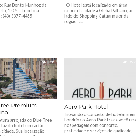
o: Rua Bento Munhoz da
O Hotel está localizado em área
to, 1505 – Londrina
nobre da cidade a Gleba Palhano, ao
: (43) 3377-4455
lado do Shopping Catuaí maior da
região, a...
5.0K
3.7K
Tree Premium
Aero Park Hotel
ina
Inovando o conceito de hotelaria em
Londrina o Aero Park traz a você um
etura arrojada do Blue Tree
hospedagem com conforto,
 faz do hotel um cartão
praticidade e serviços de qualidade,...
 cidade. Sua localização