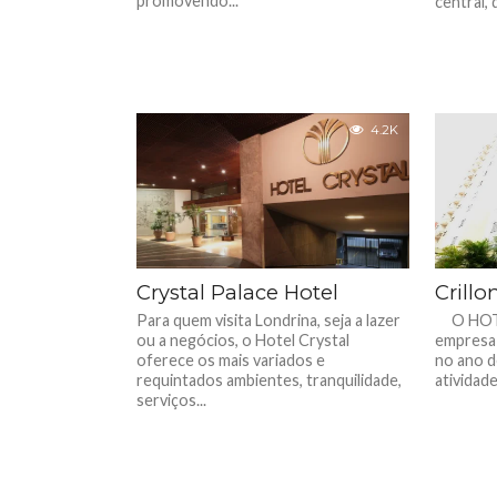
promovendo...
central, 
4.2K
Crystal Palace Hotel
Crillo
Para quem visita Londrina, seja a lazer
O HOTEL
ou a negócios, o Hotel Crystal
empresa
oferece os mais variados e
no ano d
requintados ambientes, tranquilidade,
atividad
serviços...