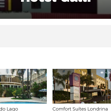
9.7K
4.3K
 do Lago
Comfort Suítes Londrina