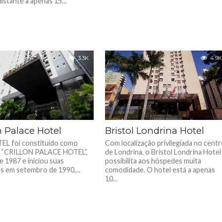
distante a apenas 15...
3.3K
4.9K
n Palace Hotel
Bristol Londrina Hotel
 foi constituído como
Com localização privilegiada no cent
 “CRILLON PALACE HOTEL”,
de Londrina, o Bristol Londrina Hotel
e 1987 e iniciou suas
possibilita aos hóspedes muita
es em setembro de 1990,...
comodidade. O hotel está a apenas
10...