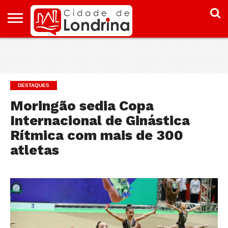
HOME
CONHEÇA
PONTOS
ONDE
ONDE
LONDRINA
TURÍSTICOS
FICAR EM
COMER
LONDRINA
EM
LONDRINA
DESTAQUES
Moringão sedia Copa
Internacional de Ginástica
Rítmica com mais de 300
atletas