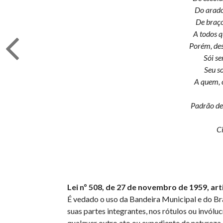
Do arado,
De braço
A todos q
Porém, des
Sói se
Seu s
A quem, c
Padrão de
C
Lei nº 508, de 27 de novembro de 1959, art
É vedado o uso da Bandeira Municipal e do Br
suas partes integrantes, nos rótulos ou invól
qualquer outro ato ou expediente de natureza 