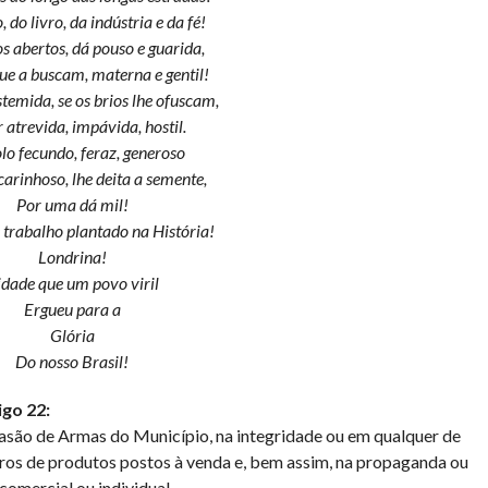
 do livro, da indústria e da fé!
s abertos, dá pouso e guarida,
ue a buscam, materna e gentil!
temida, se os brios lhe ofuscam,
r atrevida, impávida, hostil.
olo fecundo, feraz, generoso
arinhoso, lhe deita a semente,
Por uma dá mil!
 trabalho plantado na História!
Londrina!
idade que um povo viril
Ergueu para a
Glória
Do nosso Brasil!
igo 22:
asão de Armas do Município, na integridade ou em qualquer de
ucros de produtos postos à venda e, bem assim, na propaganda ou
comercial ou individual.