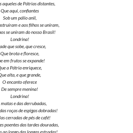
s aqueles de Pátrias distantes,
Que aqui, confiantes
Sob um pálio anil,
nstruíram e aos filhos se uniram,
lhos se uniram do nosso Brasil!
Londrina!
ade que sobe, que cresce,
Que brota e floresce,
e em frutos se expande!
ue a Pátria enriquece,
Que alta, e que grande,
O encanto oferece
De sempre menina!
Londrina!
 matas e das derrubadas,
das roças de espigas dobradas!
las cerradas de pés de café!
es poentes das tardes douradas,
s ao longo das longas estradas!