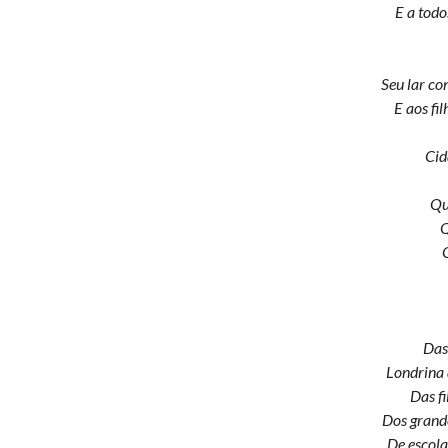
E a todo
Seu lar co
E aos fi
Cid
Qu
Q
Das
Londrina 
Das fi
Dos grand
De escola