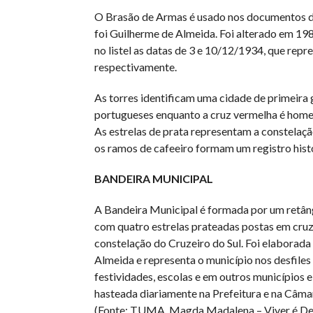
O Brasão de Armas é usado nos documentos da
foi Guilherme de Almeida. Foi alterado em 19
no listel as datas de 3 e 10/12/1934, que repr
respectivamente.
As torres identificam uma cidade de primeira
portugueses enquanto a cruz vermelha é home
As estrelas de prata representam a constelação
os ramos de cafeeiro formam um registro hist
BANDEIRA MUNICIPAL
A Bandeira Municipal é formada por um retân
com quatro estrelas prateadas postas em cruz
constelação do Cruzeiro do Sul. Foi elaborada
Almeida e representa o município nos desfiles 
festividades, escolas e em outros municípios e
hasteada diariamente na Prefeitura e na Câma
(Fonte: TUMA, Magda Madalena – Viver é Desc