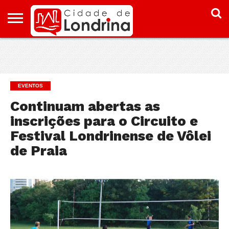
HOME
CONHEÇA
PONTOS
ONDE
ONDE
LONDRINA
TURÍSTICOS
FICAR EM
COMER
LONDRINA
EM
LONDRINA
EVENTOS
Continuam abertas as
inscrições para o Circuito e
Festival Londrinense de Vôlei
de Praia