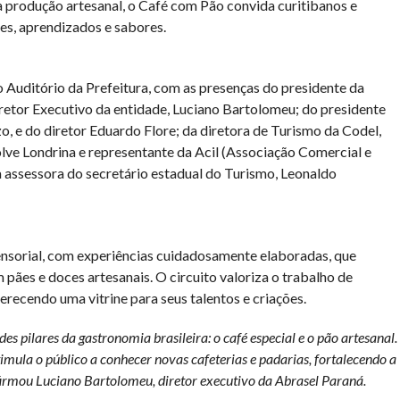
a produção artesanal, o Café com Pão convida curitibanos e
es, aprendizados e sabores.
no Auditório da Prefeitura, com as presenças do presidente da
retor Executivo da entidade, Luciano Bartolomeu; do presidente
, e do diretor Eduardo Flore; da diretora de Turismo da Codel,
lve Londrina e representante da Acil (Associação Comercial e
a assessora do secretário estadual do Turismo, Leonaldo
ensorial, com experiências cuidadosamente elaboradas, que
pães e doces artesanais. O circuito valoriza o trabalho de
ferecendo uma vitrine para seus talentos e criações.
s pilares da gastronomia brasileira: o café especial e o pão artesanal.
timula o público a conhecer novas cafeterias e padarias, fortalecendo a
 afirmou Luciano Bartolomeu, diretor executivo da Abrasel Paraná.