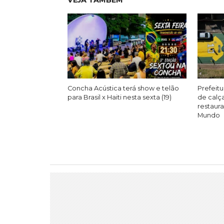
VEJA TAMBÉM
Concha Acústica terá show e telão
Prefeitu
para Brasil x Haiti nesta sexta (19)
de calç
restaur
Mundo