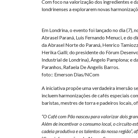
Com foco na valorização dos ingredientes e d
londrinenses a explorarem novas harmonizaçõ
Em Londrina, o evento foi lançado no dia (7), 
Abrasel Paraná, Luis Fernando Menuci, e do di
da Abrasel Norte do Paraná, Henrico Tamiozzo
Herika Galli; do presidente do Fórum Desenvo
Industrial de Londrina), Ângelo Pamplona; e d
Paranhos, Rafaela De Angelis Barros.
foto:: Emerson Dias/NCom
A iniciativa propõe uma verdadeira imersão s
incluem harmonizações de cafés especiais com 
baristas, mestres de torra e padeiros locais, o
“O Café com Pão nasceu para valorizar dois grande
Além de incentivar o consumo local, o circuito es
cadeia produtiva e os talentos da nossa região”,