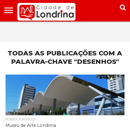
HOME
CONHEÇA
PONTOS
ONDE
ONDE
LONDRINA
TURÍSTICOS
FICAR EM
COMER
LONDRINA
EM
LONDRINA
TODAS AS PUBLICAÇÕES COM A
PALAVRA-CHAVE "DESENHOS"
9.0K
PONTOS TURÍSTICOS
Museu de Arte Londrina