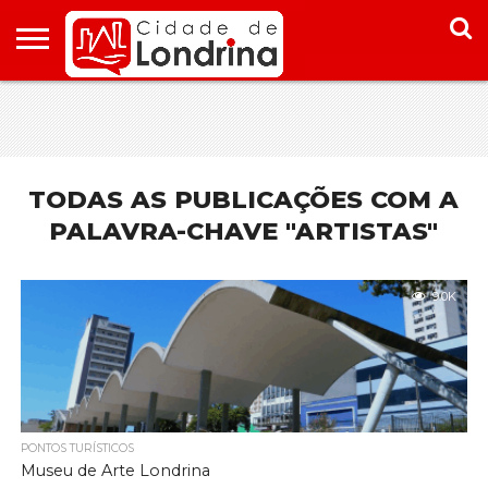
HOME
CONHEÇA
PONTOS
ONDE
ONDE
LONDRINA
TURÍSTICOS
FICAR EM
COMER
LONDRINA
EM
LONDRINA
TODAS AS PUBLICAÇÕES COM A
PALAVRA-CHAVE "ARTISTAS"
9.0K
PONTOS TURÍSTICOS
Museu de Arte Londrina