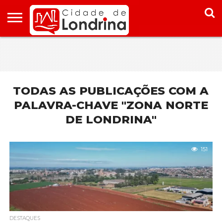
HOME
CONHEÇA
PONTOS
ONDE
ONDE
LONDRINA
TURÍSTICOS
FICAR EM
COMER
LONDRINA
EM
LONDRINA
TODAS AS PUBLICAÇÕES COM A
PALAVRA-CHAVE "ZONA NORTE
DE LONDRINA"
151
DESTAQUES