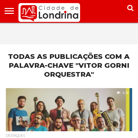
HOME
CONHEÇA
PONTOS
ONDE
ONDE
LONDRINA
TURÍSTICOS
FICAR EM
COMER
LONDRINA
EM
LONDRINA
TODAS AS PUBLICAÇÕES COM A
PALAVRA-CHAVE "VITOR GORNI
ORQUESTRA"
4.1K
DESTAQUES