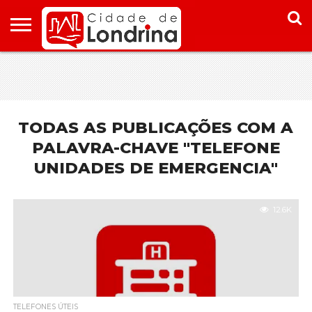
HOME
CONHEÇA
PONTOS
ONDE
ONDE
LONDRINA
TURÍSTICOS
FICAR EM
COMER
LONDRINA
EM
LONDRINA
TODAS AS PUBLICAÇÕES COM A
PALAVRA-CHAVE "TELEFONE
UNIDADES DE EMERGENCIA"
12.6K
TELEFONES ÚTEIS