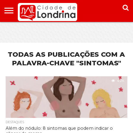
HOME
CONHEÇA
PONTOS
ONDE
ONDE
LONDRINA
TURÍSTICOS
FICAR EM
COMER
LONDRINA
EM
LONDRINA
TODAS AS PUBLICAÇÕES COM A
PALAVRA-CHAVE "SINTOMAS"
4.2K
DESTAQUES
Além do nódulo: 8 sintomas que podem indicar o