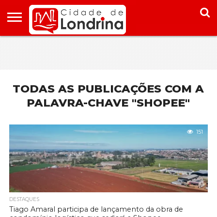
HOME
CONHEÇA
PONTOS
ONDE
ONDE
LONDRINA
TURÍSTICOS
FICAR EM
COMER
LONDRINA
EM
LONDRINA
TODAS AS PUBLICAÇÕES COM A
PALAVRA-CHAVE "SHOPEE"
151
DESTAQUES
Tiago Amaral participa de lançamento da obra de