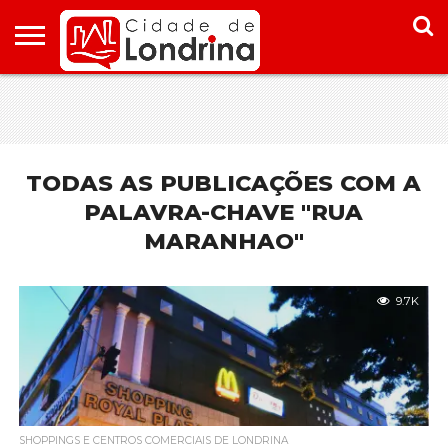
HOME
CONHEÇA
PONTOS
ONDE
ONDE
LONDRINA
TURÍSTICOS
FICAR EM
COMER
LONDRINA
EM
LONDRINA
TODAS AS PUBLICAÇÕES COM A
PALAVRA-CHAVE "RUA
MARANHAO"
9.7K
SHOPPINGS E CENTROS COMERCIAIS DE LONDRINA