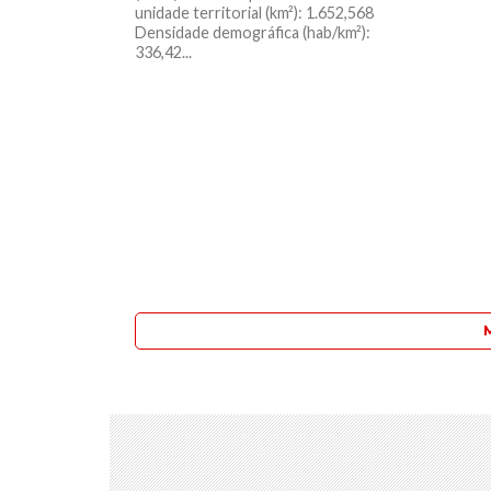
unidade territorial (km²): 1.652,568
Densidade demográfica (hab/km²):
336,42...