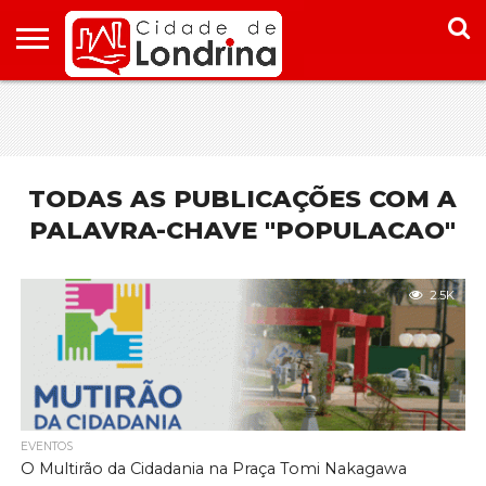
HOME
CONHEÇA
PONTOS
ONDE
ONDE
LONDRINA
TURÍSTICOS
FICAR EM
COMER
LONDRINA
EM
LONDRINA
TODAS AS PUBLICAÇÕES COM A
PALAVRA-CHAVE "POPULACAO"
2.5K
EVENTOS
O Multirão da Cidadania na Praça Tomi Nakagawa