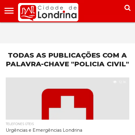
HOME
CONHEÇA
PONTOS
ONDE
ONDE
LONDRINA
TURÍSTICOS
FICAR EM
COMER
LONDRINA
EM
LONDRINA
TODAS AS PUBLICAÇÕES COM A
PALAVRA-CHAVE "POLICIA CIVIL"
12.1K
TELEFONES ÚTEIS
Urgências e Emergências Londrina