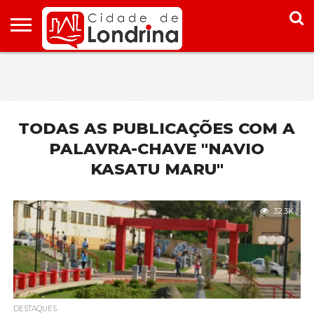
HOME
CONHEÇA
PONTOS
ONDE
ONDE
LONDRINA
TURÍSTICOS
FICAR EM
COMER
LONDRINA
EM
LONDRINA
TODAS AS PUBLICAÇÕES COM A
PALAVRA-CHAVE "NAVIO
KASATU MARU"
32.3K
DESTAQUES