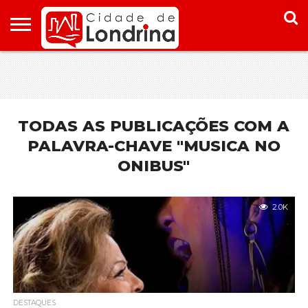
HOME
CONHEÇA
PONTOS
ONDE
ONDE
LONDRINA
TURÍSTICOS
FICAR EM
COMER
LONDRINA
EM
LONDRINA
TODAS AS PUBLICAÇÕES COM A
PALAVRA-CHAVE "MUSICA NO
ONIBUS"
2.0K
DESTAQUES