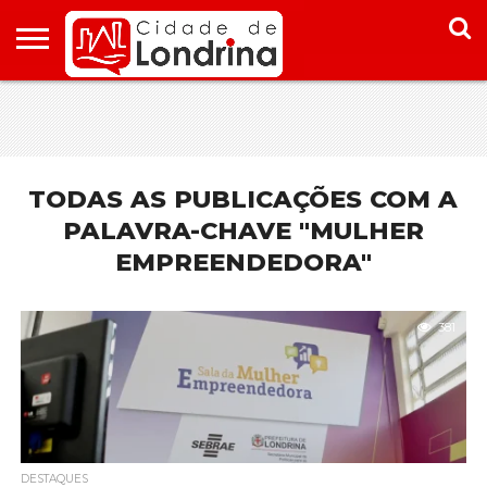
HOME
CONHEÇA
PONTOS
ONDE
ONDE
LONDRINA
TURÍSTICOS
FICAR EM
COMER
LONDRINA
EM
LONDRINA
TODAS AS PUBLICAÇÕES COM A
PALAVRA-CHAVE "MULHER
EMPREENDEDORA"
381
DESTAQUES