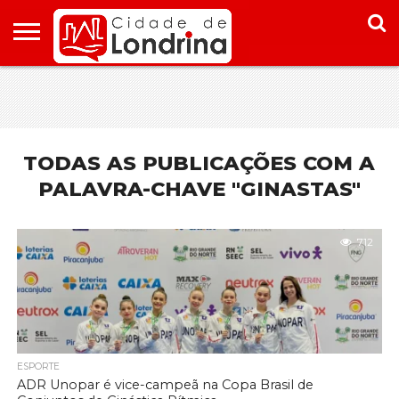
HOME
CONHEÇA
PONTOS
ONDE
ONDE
LONDRINA
TURÍSTICOS
FICAR EM
COMER
LONDRINA
EM
LONDRINA
TODAS AS PUBLICAÇÕES COM A
PALAVRA-CHAVE "GINASTAS"
712
ESPORTE
ADR Unopar é vice-campeã na Copa Brasil de