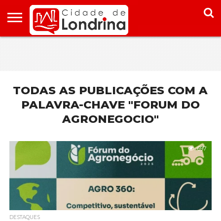
HOME
CONHEÇA
PONTOS
ONDE
ONDE
LONDRINA
TURÍSTICOS
FICAR EM
COMER
LONDRINA
EM
LONDRINA
TODAS AS PUBLICAÇÕES COM A
PALAVRA-CHAVE "FORUM DO
AGRONEGOCIO"
697
DESTAQUES