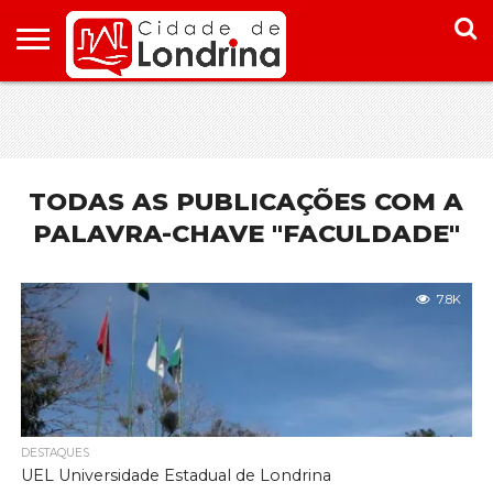
HOME
CONHEÇA
PONTOS
ONDE
ONDE
LONDRINA
TURÍSTICOS
FICAR EM
COMER
LONDRINA
EM
LONDRINA
TODAS AS PUBLICAÇÕES COM A
PALAVRA-CHAVE "FACULDADE"
7.8K
DESTAQUES
UEL Universidade Estadual de Londrina