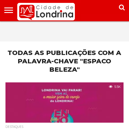
HOME
CONHEÇA
PONTOS
ONDE
ONDE
LONDRINA
TURÍSTICOS
FICAR EM
COMER
LONDRINA
EM
LONDRINA
TODAS AS PUBLICAÇÕES COM A
PALAVRA-CHAVE "ESPACO
BELEZA"
5.5K
DESTAQUES