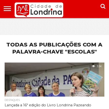
HOME
CONHEÇA
PONTOS
ONDE
ONDE
LONDRINA
TURÍSTICOS
FICAR EM
COMER
LONDRINA
EM
LONDRINA
TODAS AS PUBLICAÇÕES COM A
PALAVRA-CHAVE "ESCOLAS"
3.5K
DESTAQUES
Lançada a 16ª edição do Livro Londrina Pazeando