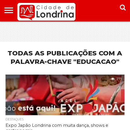
HOME
CONHEÇA
PONTOS
ONDE
ONDE
LONDRINA
TURÍSTICOS
FICAR EM
COMER
LONDRINA
EM
LONDRINA
TODAS AS PUBLICAÇÕES COM A
PALAVRA-CHAVE "EDUCACAO"
271
DESTAQUES
Expo Japão Londrina com muita dança, shows e