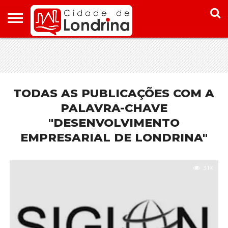
HOME
CONHEÇA
PONTOS
ONDE
ONDE
LONDRINA
TURÍSTICOS
FICAR EM
COMER
LONDRINA
EM
LONDRINA
TODAS AS PUBLICAÇÕES COM A
PALAVRA-CHAVE
"DESENVOLVIMENTO
EMPRESARIAL DE LONDRINA"
3.1K