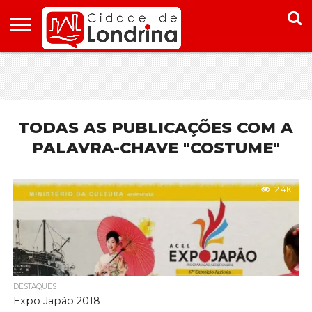
HOME
CONHEÇA
PONTOS
ONDE
ONDE
LONDRINA
TURÍSTICOS
FICAR EM
COMER
LONDRINA
EM
LONDRINA
TODAS AS PUBLICAÇÕES COM A
PALAVRA-CHAVE "COSTUME"
2.4K
DESTAQUES
Expo Japão 2018