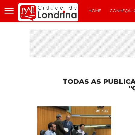
HOME
CONHEÇA L
TODAS AS PUBLIC
"
3.0K