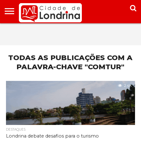
HOME
CONHEÇA
PONTOS
ONDE
ONDE
LONDRINA
TURÍSTICOS
FICAR EM
COMER
LONDRINA
EM
LONDRINA
TODAS AS PUBLICAÇÕES COM A
PALAVRA-CHAVE "COMTUR"
2.4K
DESTAQUES
Londrina debate desafios para o turismo