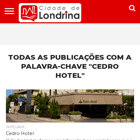
HOME
CONHEÇA
PONTOS
ONDE
ONDE
LONDRINA
TURÍSTICOS
FICAR EM
COMER
LONDRINA
EM
LONDRINA
TODAS AS PUBLICAÇÕES COM A
PALAVRA-CHAVE "CEDRO
HOTEL"
3.0K
HOTELARIA
Cedro Hotel