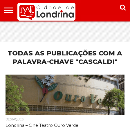
HOME
CONHEÇA
PONTOS
ONDE
ONDE
LONDRINA
TURÍSTICOS
FICAR EM
COMER
LONDRINA
EM
LONDRINA
TODAS AS PUBLICAÇÕES COM A
PALAVRA-CHAVE "CASCALDI"
8.5K
DESTAQUES
Londrina – Cine Teatro Ouro Verde