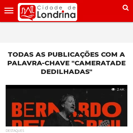
HOME
CONHEÇA
PONTOS
ONDE
ONDE
LONDRINA
TURÍSTICOS
FICAR EM
COMER
LONDRINA
EM
LONDRINA
TODAS AS PUBLICAÇÕES COM A
PALAVRA-CHAVE "CAMERATADE
DEDILHADAS"
2.4K
DESTAQUES