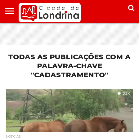
HOME
CONHEÇA
PONTOS
ONDE
ONDE
LONDRINA
TURÍSTICOS
FICAR EM
COMER
LONDRINA
EM
LONDRINA
TODAS AS PUBLICAÇÕES COM A
PALAVRA-CHAVE
"CADASTRAMENTO"
3.2K
NOTÍCIAS