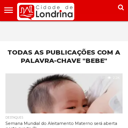
HOME
CONHEÇA
PONTOS
ONDE
ONDE
LONDRINA
TURÍSTICOS
FICAR EM
COMER
LONDRINA
EM
LONDRINA
TODAS AS PUBLICAÇÕES COM A
PALAVRA-CHAVE "BEBE"
2.2K
DESTAQUES
Semana Mundial do Aleitamento Materno será aberta