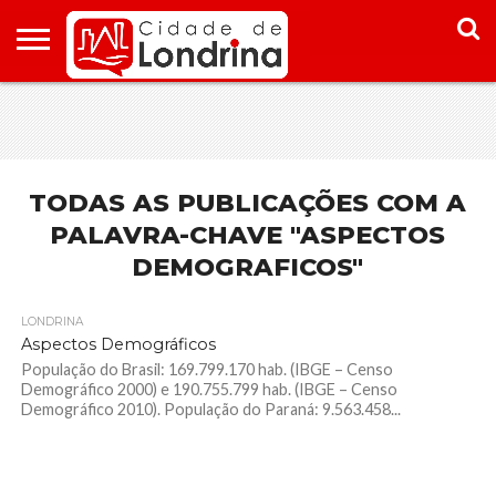
HOME
CONHEÇA
PONTOS
ONDE
ONDE
LONDRINA
TURÍSTICOS
FICAR EM
COMER
LONDRINA
EM
LONDRINA
TODAS AS PUBLICAÇÕES COM A
PALAVRA-CHAVE "ASPECTOS
DEMOGRAFICOS"
LONDRINA
Aspectos Demográficos
População do Brasil: 169.799.170 hab. (IBGE – Censo
Demográfico 2000) e 190.755.799 hab. (IBGE – Censo
Demográfico 2010). População do Paraná: 9.563.458...